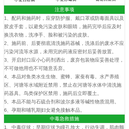
注意事项
1、配药和施药时，应穿防护服、戴口罩或防毒面具以及
胶皮手套，以避免污染皮肤和眼睛，施药完毕后应及时
换洗衣物，洗净手、脸和被污染的皮肤。
2、施药前、后要彻底清洗施药器械，洗涤后的废水不应
污染河流等水源，未用完的药液应密封后妥善放置。
3、开启封口应小心药剂洒出，废弃包装物应妥善处理，
不可做他用也不可随意丢弃。
4、本品对鱼类水生生物、蜜蜂、家蚕有毒。水产养殖
区、河塘等水域附近禁用，禁止在河塘等水体中清洗施
药器具。鸟类保护区禁用，施药后立即覆土。
5、本品不能与石硫合剂和波尔多液等碱性物质混用。
6、孕期和哺乳期妇女避免接触本品。
中毒急救措施
1、中毒症状：早期症状为瞳孔放大，行动失调，肌肉颤